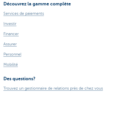
Découvrez la gamme complète
Services de paiements
Investir
Financer
Assurer
Personnel
Mobilité
Des questions?
Trouvez un gestionnaire de relations près de chez vous
Contactez-nous
Une plainte ou des suggestions?
À propos de nous