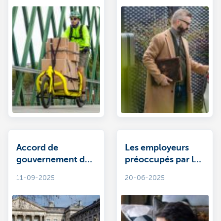
que pour les vélos
Accord de
Les employeurs
gouvernement de
préoccupés par le
l’Arizona:
sommeil
11-09-2025
20-06-2025
élaboration
concrète des plans
fiscaux pour les
investisseurs