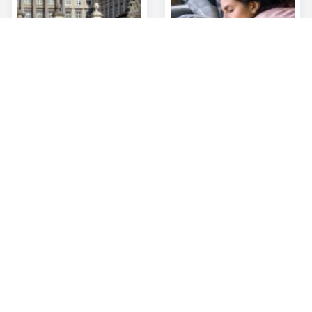
Afficher plus
s?
À propos de nous
ionnaire de relations près de
Commercial Banking
Le groupe KBC