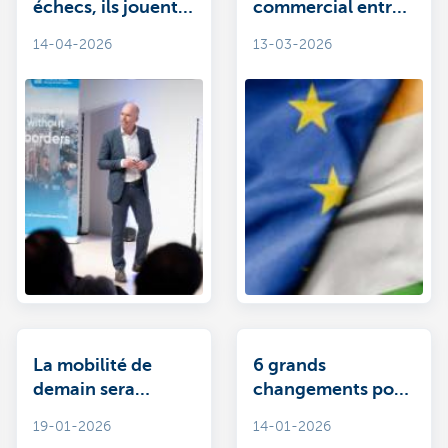
échecs, ils jouent
commercial entre
au go
l'UE et l'Inde: à qui
14-04-2026
13-03-2026
profite-t-il?
La mobilité de
6 grands
demain sera
changements pour
électrique, tant
les voitures de
19-01-2026
14-01-2026
pour les voitures
société en 2026