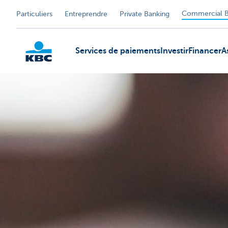
Commercial B
Particuliers
Entreprendre
Private Banking
Services de paiements
Investir
Financer
A
KBC