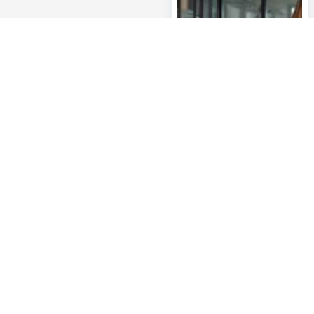
Découvrez la gamme complète
Des question
Services de paiements
Trouvez un gest
chez vous
Investir