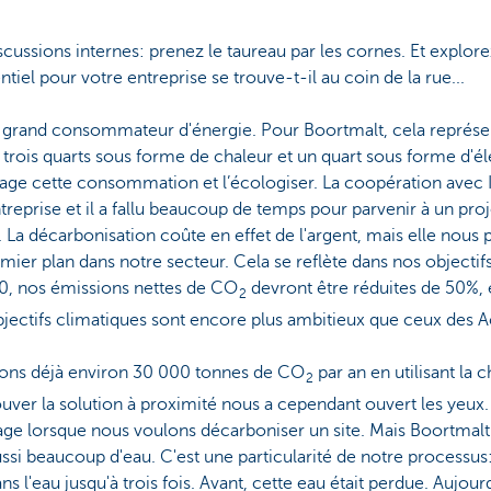
scussions internes: prenez le taureau par les cornes. Et explo
tiel pour votre entreprise se trouve-t-il au coin de la rue...
st grand consommateur d'énergie. Pour Boortmalt, cela représe
trois quarts sous forme de chaleur et un quart sous forme d'élec
age cette consommation et l’écologiser. La coopération avec 
treprise et il a fallu beaucoup de temps pour parvenir à un proj
e. La décarbonisation coûte en effet de l'argent, mais elle nous
mier plan dans notre secteur. Cela se reflète dans nos objectifs
30, nos émissions nettes de CO
devront être réduites de 50%, e
2
bjectifs climatiques sont encore plus ambitieux que ceux des A
ons déjà environ 30 000 tonnes de CO
par an en utilisant la c
2
ouver la solution à proximité nous a cependant ouvert les yeux
nage lorsque nous voulons décarboniser un site. Mais Boortmal
si beaucoup d'eau. C'est une particularité de notre processus
 l'eau jusqu'à trois fois. Avant, cette eau était perdue. Aujourd