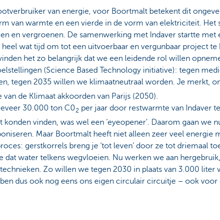
otverbruiker van energie, voor Boortmalt betekent dit ongeveer
rm van warmte en een vierde in de vorm van elektriciteit. Het 
agen en vergroenen. De samenwerking met Indaver startte met 
de heel wat tijd om tot een uitvoerbaar en vergunbaar project 
inden het zo belangrijk dat we een leidende rol willen opneme
oelstellingen (Science Based Technology initiative): tegen me
gen, tegen 2035 willen we klimaatneutraal worden. Je merkt, o
ie van de Klimaat akkoorden van Parijs (2050).
geveer 30.000 ton C0
per jaar door restwarmte van Indaver t
2
t konden vinden, was wel een ‘eyeopener’. Daarom gaan we nu 
boniseren. Maar Boortmalt heeft niet alleen zeer veel energie
roces: gerstkorrels breng je ‘tot leven’ door ze tot driemaal to
 dat water telkens wegvloeien. Nu werken we aan hergebruik,
 technieken. Zo willen we tegen 2030 in plaats van 3.000 lite
bben dus ook nog eens ons eigen circulair circuitje – ook voo