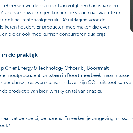
n beheersen we de risico’s? Dan volgt een handshake en
. Zulke samenwerkingen kunnen de vraag naar warmte en
r ook het materiaalgebruik. Dé uitdaging voor de
de keten houden. Er producten mee maken die even
ls, en die er ook mee kunnen concurreren qua prijs.
in de praktijk
p Chief Energy & Technology Officer bij Boortmalt
onale moutproducent, ontstaan in Boortmeerbeek maar intussen
r meer dankzij restwarmte van Indaver zijn CO
-uitstoot kan ve
2
de productie van bier, whisky en tal van snacks.
en maar vat de koe bij de horens. En verken je omgeving: missch
hoek?