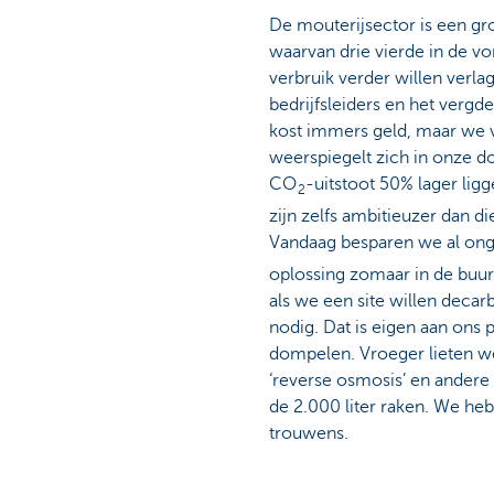
De mouterijsector is een gro
waarvan drie vierde in de vo
verbruik verder willen verl
bedrijfsleiders en het verg
kost immers geld, maar we v
weerspiegelt zich in onze d
CO
-uitstoot 50% lager lig
2
zijn zelfs ambitieuzer dan d
Vandaag besparen we al on
oplossing zomaar in de buur
als we een site willen decar
nodig. Dat is eigen aan ons p
dompelen. Vroeger lieten we
‘reverse osmosis’ en andere
de 2.000 liter raken. We he
trouwens.