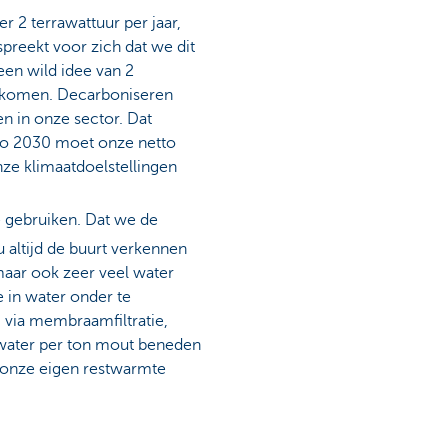
 2 terrawattuur per jaar,
spreekt voor zich dat we dit
een wild idee van 2
te komen. Decarboniseren
n in onze sector. Dat
dio 2030 moet onze netto
nze klimaatdoelstellingen
e gebruiken. Dat we de
altijd de buurt verkennen
 maar ook zeer veel water
e in water onder te
 via membraamfiltratie,
r water per ton mout beneden
r onze eigen restwarmte