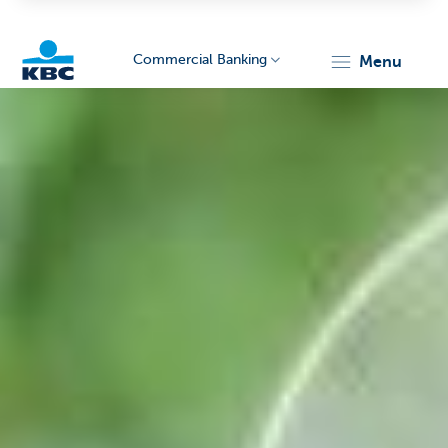
Commercial Banking
menu
KBC
Corporate