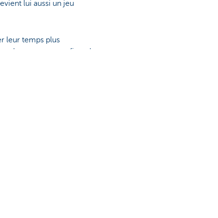
vient lui aussi un jeu
r leur temps plus
employeur, vous profitez de
ive.