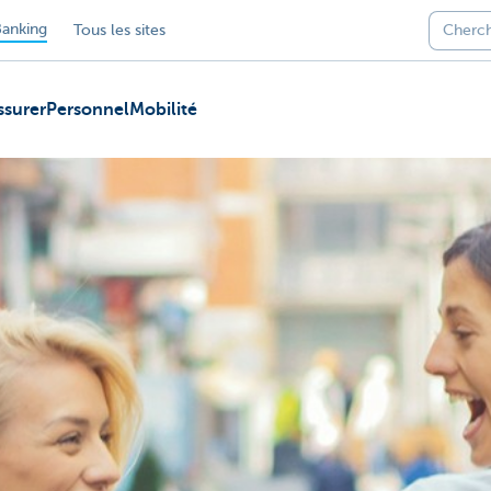
anking
Tous les sites
ssurer
Personnel
Mobilité