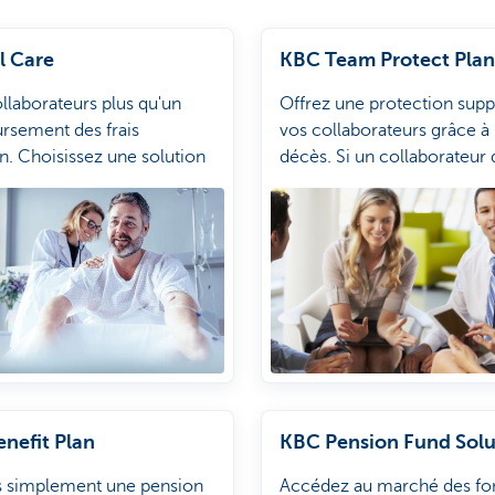
l Care
KBC Team Protect Plan
llaborateurs plus qu'un
Offrez une protection supp
rsement des frais
vos collaborateurs grâce à
on. Choisissez une solution
décès. Si un collaborateur
ète avec un soutien
son départ à la pension, v
s l'hospitalisation.
ainsi ses proches.
nefit Plan
KBC Pension Fund Solu
ès simplement une pension
Accédez au marché des fo