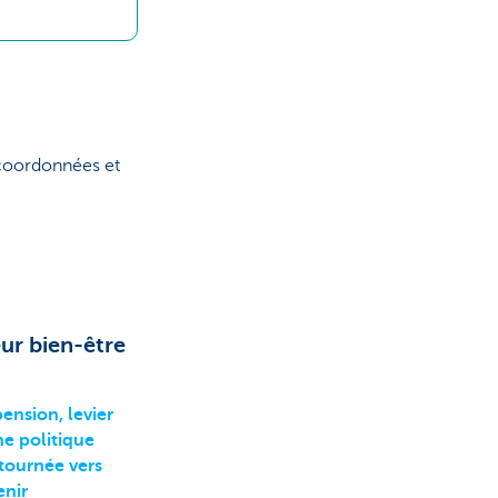
 coordonnées et
ur bien-être
pension, levier
ne politique
tournée vers
enir