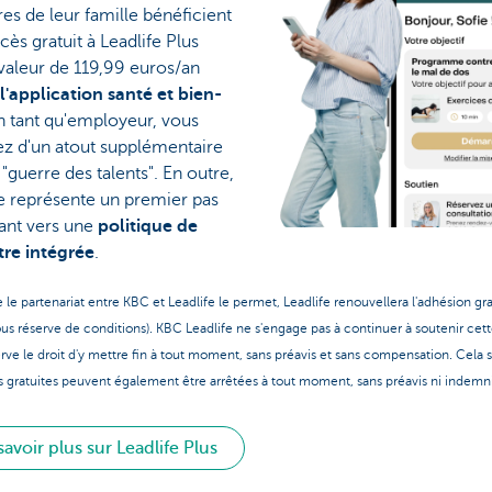
s de leur famille bénéficient
cès gratuit à Leadlife Plus
valeur de 119,99 euros/an
l'application santé et bien-
En tant qu'employeur, vous
ez d'un atout supplémentaire
 "guerre des talents". En outre,
fe représente un premier pas
ant vers une
politique de
tre intégrée
.
 le partenariat entre KBC et Leadlife le permet, Leadlife renouvellera l'adhésion g
us réserve de conditions). KBC Leadlife ne s'engage pas à continuer à soutenir cett
erve le droit d'y mettre fin à tout moment, sans préavis et sans compensation. Cela s
 gratuites peuvent également être arrêtées à tout moment, sans préavis ni indemni
savoir plus sur Leadlife Plus