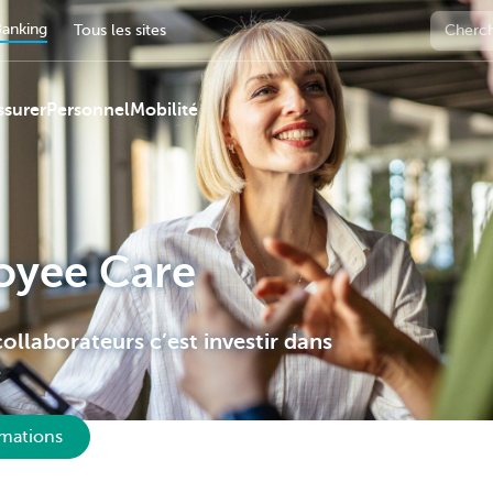
anking
Tous les sites
ssurer
Personnel
Mobilité
oyee Care
ollaborateurs c’est investir dans
e
mations