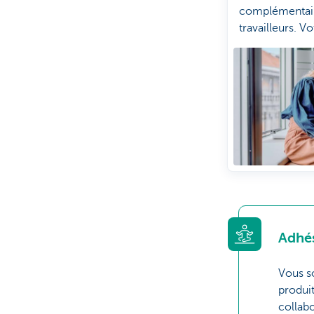
complémentair
travailleurs. V
deux fois plus
salaire.
Adhés
Vous s
produi
collabo