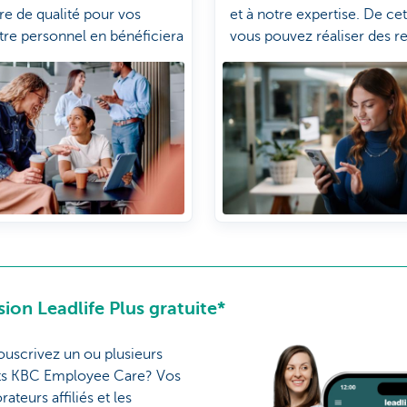
e de qualité pour vos
et à notre expertise. De ce
otre personnel en bénéficiera
vous pouvez réaliser des 
 qu'une augmentation de
potentiellement plus élevé
collaborateurs.
ion Leadlife Plus gratuite*
ouscrivez un ou plusieurs
ts KBC Employee Care? Vos
rateurs affiliés et les