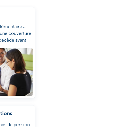
lémentaire à
 une couverture
 décède avant
ous protégez
tions
nds de pension