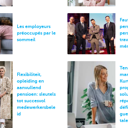
Fau
Les employeurs
per
préoccupés par le
per
sommeil
trav
mén
Ten
Flexibiliteit,
mar
opleiding en
Kur
aanvullend
pro
pensioen: sleutels
sol
tot succesvol
rép
medewerkersbele
défi
id
gue
tale