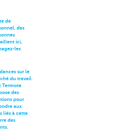
te de
sonnel, des
sonnes
aillent ici,
agez-les
dances sur le
ché du travail.
t Termote
pose des
utions pour
ondre aux
s liés à cette
rre des
nts.