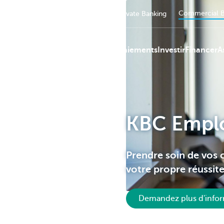
Commercial B
Particuliers
Entreprendre
Private Banking
Services de paiements
Investir
Financer
A
KBC
KBC Empl
Prendre soin de vos c
votre propre réussit
Demandez plus d'infor