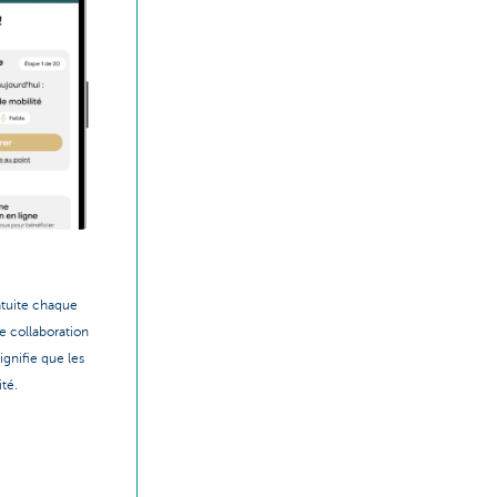
ratuite chaque
e collaboration
ignifie que les
té.