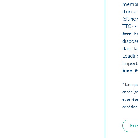
membre
d'un ac
(d'une 
TTC) -
être
. 
dispos
dans la
Leadli
import
bien-ê
*Tant que
année (so
et se rés
adhésions
En 