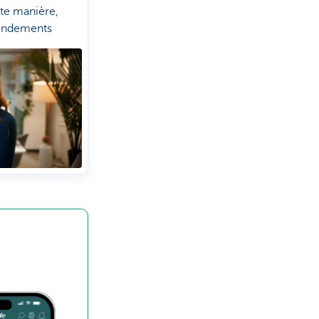
tte manière,
rendements
s pour vos