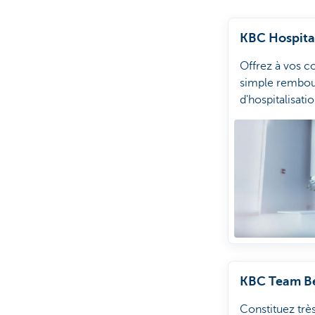
KBC Hospita
Offrez à vos co
simple rembou
d'hospitalisati
de soins compl
pendant et aprè
KBC Team Be
Constituez tr