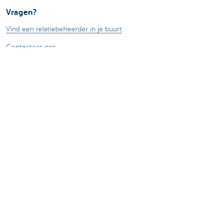
Vragen?
Vind een relatiebeheerder in je buurt
Contacteer ons
Een klacht of suggestie?
Over ons
Commercial Banking
De KBC-groep
KBC Trakteert
Persberichten
Sponsoring
Jobs
Duurzaamheid