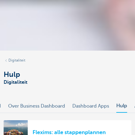
Digitaliteit
Hulp
Digitaliteit
Hulp
d
Over Business Dashboard
Dashboard Apps
Flexims: alle stappenplannen