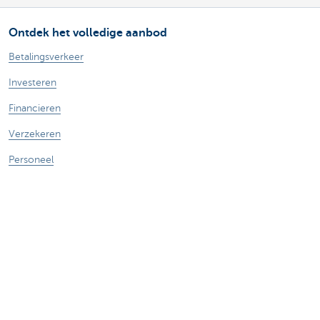
Ontdek het volledige aanbod
Betalingsverkeer
Investeren
Financieren
Verzekeren
Personeel
Mobiliteit
Vragen?
Vind een relatiebeheerder in je buurt
Contacteer ons
Een klacht of suggestie?