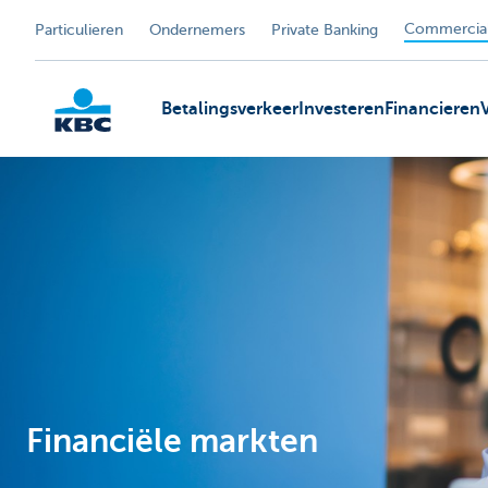
Commercial
Particulieren
Ondernemers
Private Banking
Betalingsverkeer
Investeren
Financieren
KBC
Financiële markten