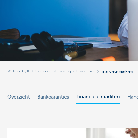
Corporate
Welkom bij KBC Commercial Banking
Financieren
Financiële markten
Financiële markten
Overzicht
Bankgaranties
Han