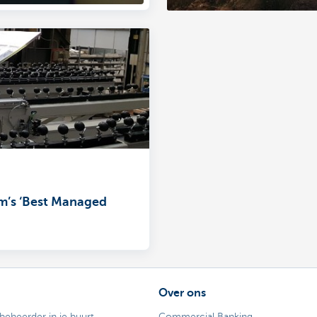
m’s ‘Best Managed
Over ons
ebeheerder in je buurt
Commercial Banking