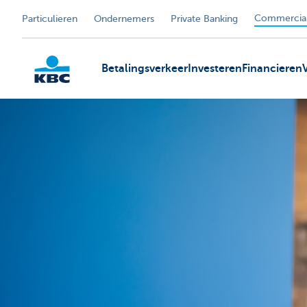
Commercial
Particulieren
Ondernemers
Private Banking
Betalingsverkeer
Investeren
Financieren
KBC