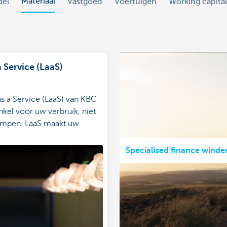
Materiaal
del
Vastgoed
Voertuigen
Working capital
a Service (LaaS)
as a Service (LaaS) van KBC
nkel voor uw verbruik, niet
ampen. LaaS maakt uw
 duurzaam én slim.
Specialised finance winde