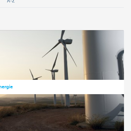
A-Z
nergie