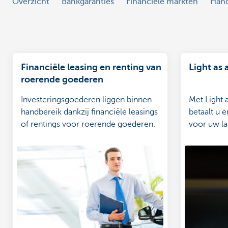
Overzicht
Bankgaranties
Financiële markten
Han
Financiële leasing en renting van
Light as 
roerende goederen
Investeringsgoederen liggen binnen
Met Light 
handbereik dankzij financiële leasings
betaalt u e
of rentings voor roerende goederen.
voor uw l
werkvloer