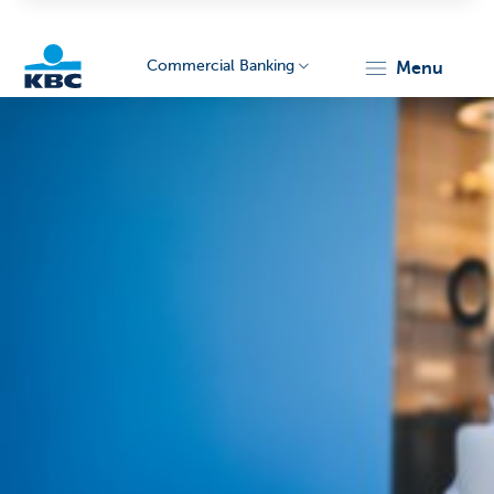
Commercial Banking
menu
KBC
Corporate