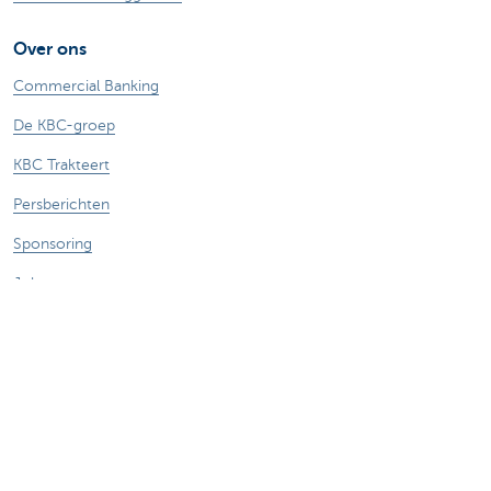
Over ons
Commercial Banking
De KBC-groep
KBC Trakteert
Persberichten
Sponsoring
Jobs
Duurzaamheid
Sitemap
Juridische Informatie
Over KBC