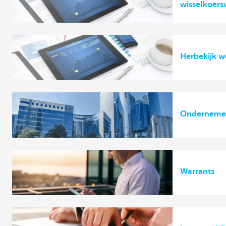
wisselkoers
Herbekijk w
Ondernemen 
Warrants