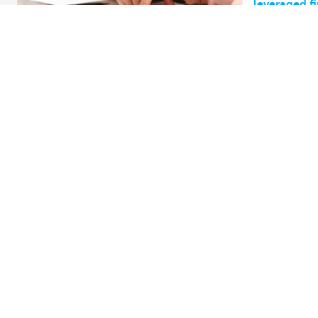
leveraged f
Ontdek het volledige aanbod
Vragen?
Betalingsverkeer
Vind een relati
Investeren
Contacteer ons
Financieren
Een klacht of s
Verzekeren
Personeel
Mobiliteit