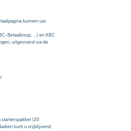
etaalpagina kunnen uw
BC-Betaalknop, ...) en KBC
ngen, uitgevoerd via de
.
n:
 starterspakket (20
dien kunt u vrijblijvend