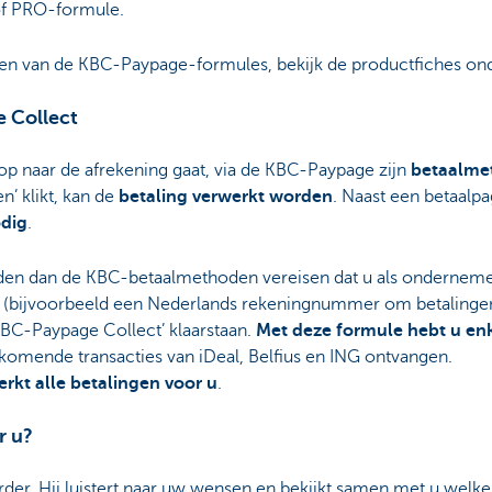
of PRO-formule.
en van de KBC-Paypage-formules, bekijk de productfiches ond
 Collect
p naar de afrekening gaat, via de KBC-Paypage zijn
betaalme
n’ klikt, kan de
betaling verwerkt worden
. Naast een betaalp
odig
.
en dan de KBC-betaalmethoden vereisen dat u als ondernem
 (bijvoorbeeld een Nederlands rekeningnummer om betalingen 
KBC-Paypage Collect’ klaarstaan.
Met deze formule hebt u enk
komende transacties van iDeal, Belfius en ING ontvangen.
rkt alle betalingen voor u
.
r u?
rder. Hij luistert naar uw wensen en bekijkt samen met u wel