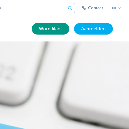
Contact
NL
Word klant
Aanmelden