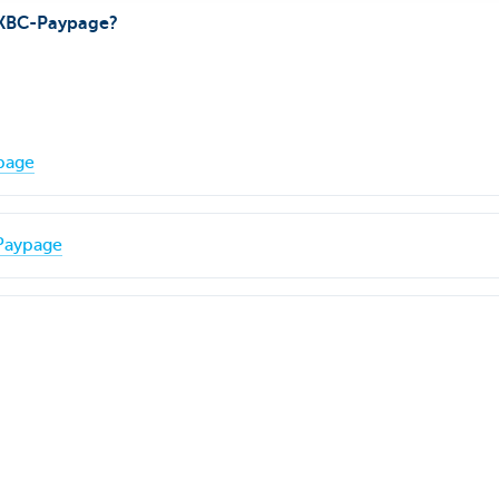
 KBC-Paypage?
page
Paypage
ge
jou?
Ja
Nee
Deel deze 