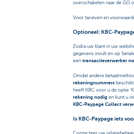
overschakelen naar de GO 
Voor tarieven en voorwaard
Optioneel: KBC-Paypage
Zodra uw klant in uw websho
gegevens invult en op ‘betale
een
transactieverwerker n
Omdat andere betaalmethod
rekeningnummers
beschikt
heeft KBC voor u de optie ‘
rekening nodig
en kunt u in
KBC-Paypage Collect verwe
Is KBC-Paypage iets voo
Contacteer uw relatiebehee