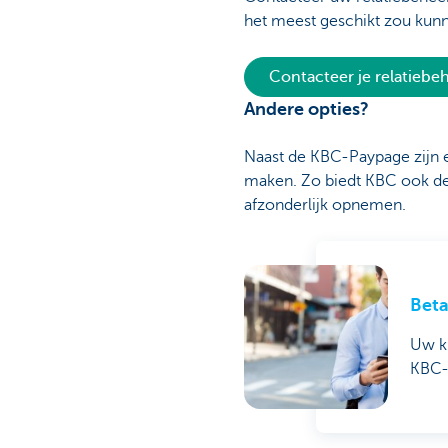
het meest geschikt zou kunn
Contacteer je relatieb
Andere opties?
Naast de KBC-Paypage zijn 
maken. Zo biedt KBC ook d
afzonderlijk opnemen.
Bet
Uw kl
KBC-