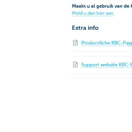
Maakt u al gebruik van de
Meld u dan hier aan
.
Extra info
Productfiche KBC-Pay
Support website KBC-
Reglement KBC-Paypa
Is deze pagina nuttig voor 