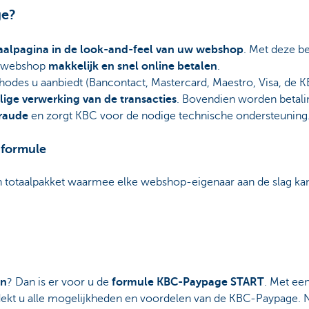
ge?
alpagina in de look-and-feel van uw webshop
. Met deze b
w webshop
makkelijk en snel online betalen
.
thodes u aanbiedt (Bancontact, Mastercard, Maestro, Visa, de K
ilige verwerking van de transacties
. Bovendien worden betali
raude
en zorgt KBC voor de nodige technische ondersteuning
 formule
 totaalpakket waarmee elke webshop-eigenaar aan de slag ka
en
? Dan is er voor u de
formule KBC-Paypage START
. Met een
dekt u alle mogelijkheden en voordelen van de KBC-Paypage. Na