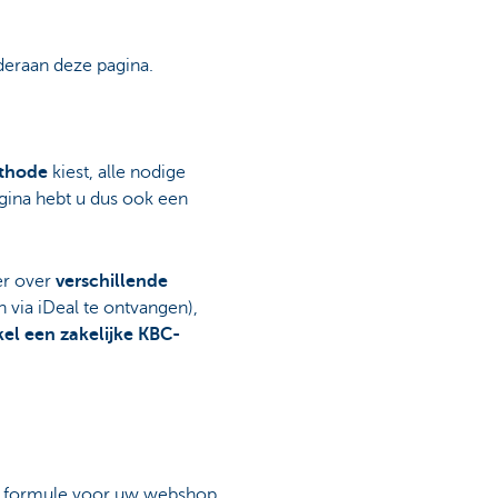
eraan deze pagina.
thode
kiest, alle nodige
agina hebt u dus ook een
er over
verschillende
via iDeal te ontvangen),
el een zakelijke KBC-
ke formule voor uw webshop