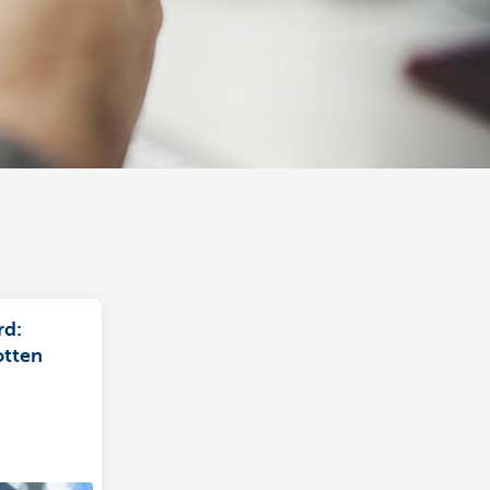
rd:
otten