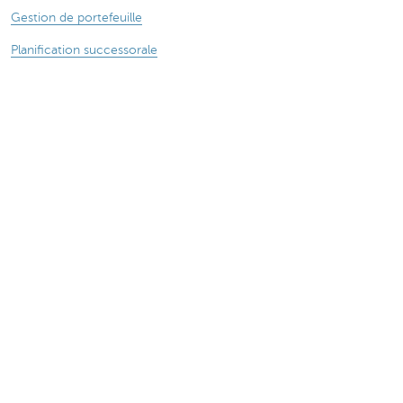
Gestion de portefeuille
Planification successorale
Protection et prévoyance
Wealth Management
À propos de nous
Actualité
Des questions ? N'hésitez pas à nous contacter !
KBC près de chez vous
Prendre rendez-vous
Prenez contact
Card Stop 078 170 170