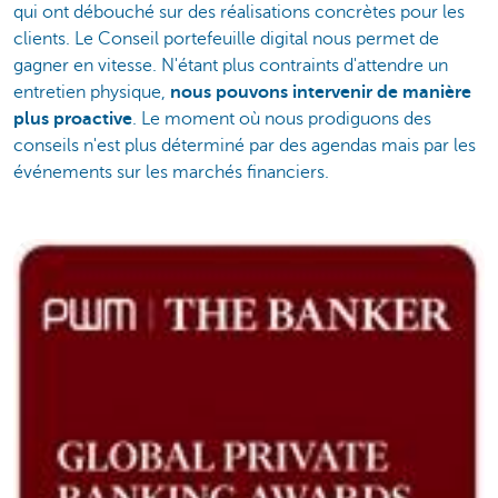
qui ont débouché sur des réalisations concrètes pour les
clients. Le Conseil portefeuille digital nous permet de
gagner en vitesse. N'étant plus contraints d'attendre un
entretien physique,
nous pouvons intervenir de manière
plus proactive
. Le moment où nous prodiguons des
conseils n'est plus déterminé par des agendas mais par les
événements sur les marchés financiers.