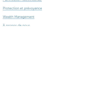
Protection et prévoyance
Wealth Management
À propos de nous
Actualité
Des questions ? N'hésitez pas à nous contacter !
KBC près de chez vous
Prendre rendez-vous
Prenez contact
Card Stop 078 170 170
Attention, emprunter de l'argent coûte aussi
de l'argent.