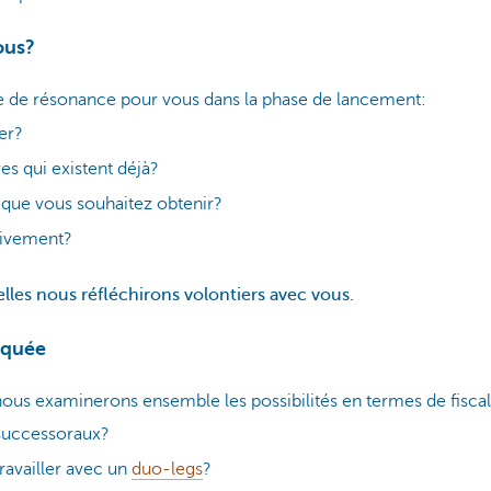
ous?
se de résonance pour vous dans la phase de lancement:
er?
ves qui existent déjà?
s que vous souhaitez obtenir?
tivement?
les nous réfléchirons volontiers avec vous.
iquée
us examinerons ensemble les possibilités en termes de fiscali
 successoraux?
availler avec un
duo-legs
?