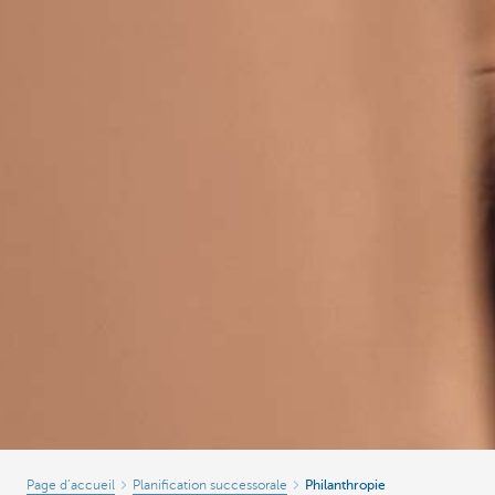
Page d’accueil
Planification successorale
Philanthropie