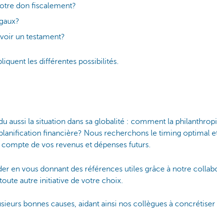
otre don fiscalement?
égaux?
évoir un testament?
iquent les différentes possibilités.
aussi la situation dans sa globalité : comment la philanthropie
lanification financière? Nous recherchons le timing optimal e
t compte de vos revenus et dépenses futurs.
er en vous donnant des références utiles grâce à notre collabor
 toute autre initiative de votre choix.
ieurs bonnes causes, aidant ainsi nos collègues à concrétiser
Banking est prêt à donner forme à votre engagement social.