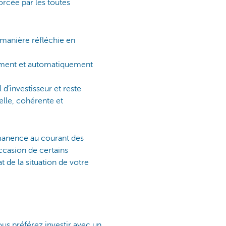
orcée par les toutes
 manière réfléchie en
idement et automatiquement
 d’investisseur et reste
elle, cohérente et
manence au courant des
occasion de certains
 de la situation de votre
us préférez investir avec un