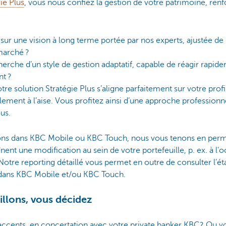
ie Plus
, vous nous confiez la gestion de votre patrimoine, renf
ur une vision à long terme portée par nos experts, ajustée de
marché ?
herche d’un style de gestion adaptatif, capable de réagir rap
nt ?
tre solution Stratégie Plus s’aligne parfaitement sur votre profil
llement à l’aise. Vous profitez ainsi d’une approche professionn
us.
tons dans KBC Mobile ou KBC Touch, nous vous tenons en per
înent une modification au sein de votre portefeuille, p. ex. à l'
tre reporting détaillé vous permet en outre de consulter l’état
 dans KBC Mobile et/ou KBC Touch.
llons, vous décidez
 accents, en concertation avec votre private banker KBC? Ou vo