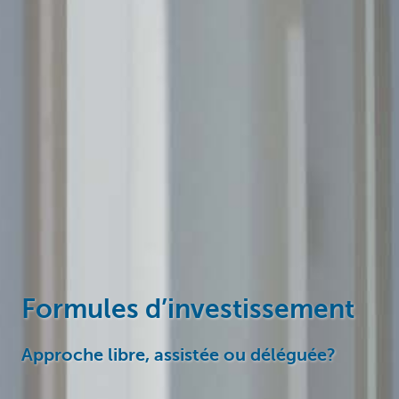
Formules d’investissement
Approche libre, assistée ou déléguée?