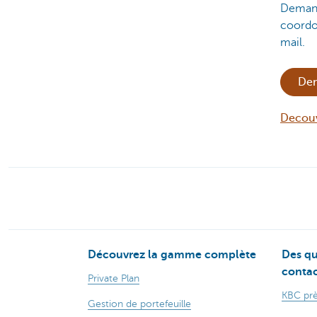
Demand
coordo
mail.
Dem
Decouv
Découvrez la gamme complète
Des qu
contac
Private Plan
KBC prè
Gestion de portefeuille