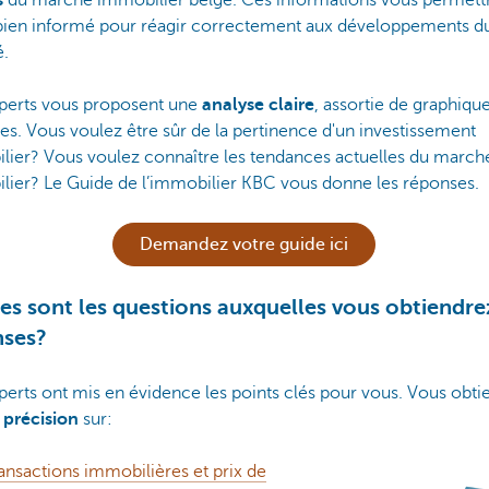
s
du marché immobilier belge. Ces informations vous permett
 bien informé pour réagir correctement aux développements d
.
perts vous proposent une
analyse claire
, assortie de graphiqu
tes. Vous voulez être sûr de la pertinence d'un investissement
lier? Vous voulez connaître les tendances actuelles du march
lier? Le Guide de l’immobilier KBC vous donne les réponses.
Demandez votre guide ici
es sont les questions auxquelles vous obtiendre
nses?
erts ont mis en évidence les points clés pour vous. Vous obti
e
précision
sur:
ansactions immobilières et prix de