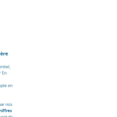
ière
ntiel,
? En
mpte en
par nos
hiffres