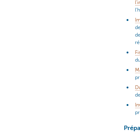
l'
l'
Im
de
de
ré
Fi
d
Ma
pr
Du
de
In
p
Prépa