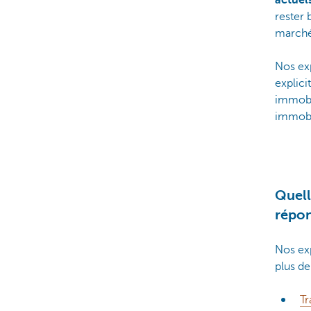
actuel
rester
marché
Nos ex
explici
immobi
immobi
Quell
répo
Nos exp
plus d
Tr