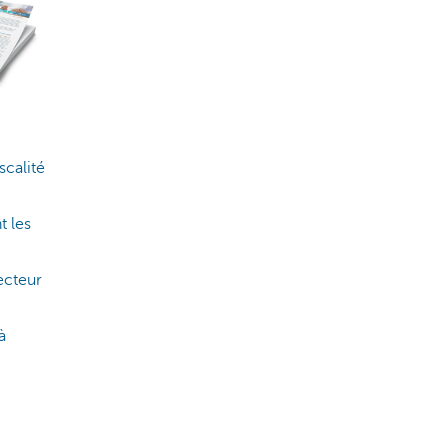
scalité
t les
secteur
à