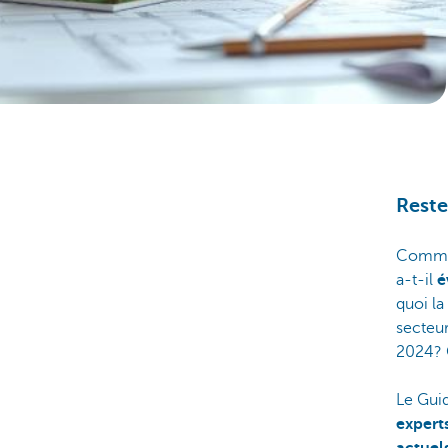
Reste
Comment
a-t-il
é
quoi la
secteur
2024? 
Le Gui
expert