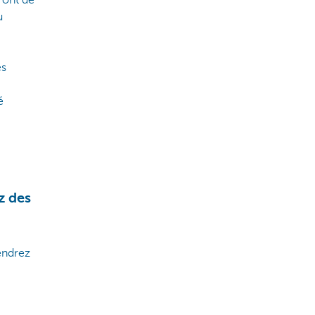
ront de
u
es
é
z des
endrez