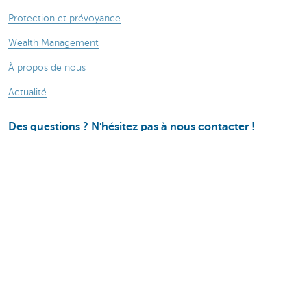
Protection et prévoyance
Wealth Management
À propos de nous
Actualité
Des questions ? N'hésitez pas à nous contacter !
KBC près de chez vous
Prendre rendez-vous
Prenez contact
Card Stop 078 170 170
Attention, emprunter de l'argent coûte aussi
de l'argent.