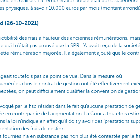
inanciers réalisés. La rémunération totale était donc supérieur
s physiques, à savoir 10.000 euros par mois (montant arrondi)
d (26-10-2021)
uctibilité des frais à hauteur des anciennes rémunérations, mai
e qu'il n'était pas prouvé que la SPRL 'A' avait reçu de la sociét
ette rémunération majorée. Il a également ajouté que le contra
ageait toutefois pas ce point de vue. Dans la mesure où
énumérées dans le contrat de gestion ont été effectivement exéc
pectées, on peut difficilement qualifier la convention de gestio
voqué par le fisc résidait dans le fait qu'aucune prestation de 
e en contrepartie de l'augmentation. La Cour a toutefois estim
s la loi n'indique en effet qu'il doit y avoir des 'prestations su
entation des frais de gestion.
ns fournies n'a en substance pas non plus été contestée par le 