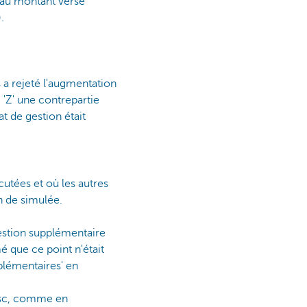
e au montant versé
.
s a rejeté l'augmentation
é 'Z' une contrepartie
t de gestion était
utées et où les autres
n de simulée.
gestion supplémentaire
é que ce point n'était
pplémentaires' en
fisc, comme en