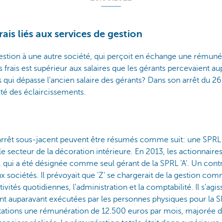
rais liés aux services de gestion
estion à une autre société, qui perçoit en échange une rémunér
 frais est supérieur aux salaires que les gérants percevaient aup
ais qui dépasse l'ancien salaire des gérants? Dans son arrêt du 
té des éclaircissements.
l'arrêt sous-jacent peuvent être résumés comme suit: une SPRL 
le secteur de la décoration intérieure. En 2013, les actionnair
, qui a été désignée comme seul gérant de la SPRL 'A'. Un contr
x sociétés. Il prévoyait que 'Z' se chargerait de la gestion com
ivités quotidiennes, l'administration et la comptabilité. Il s'agis
t auparavant exécutées par les personnes physiques pour la SPRL
tations une rémunération de 12.500 euros par mois, majorée d