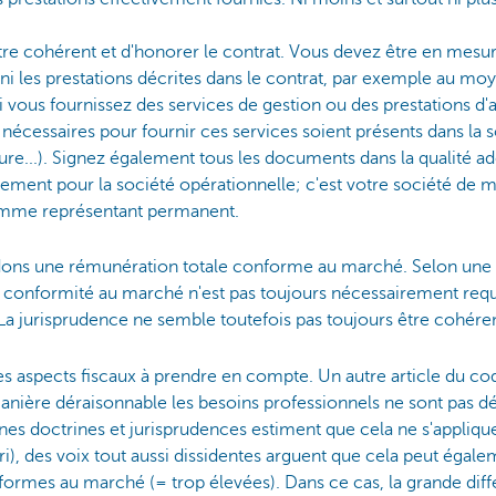
'être cohérent et d'honorer le contrat. Vous devez être en mes
ni les prestations décrites dans le contrat, par exemple au moy
Si vous fournissez des services de gestion ou des prestations d'a
nécessaires pour fournir ces services soient présents dans l
iture...). Signez également tous les documents dans la qualité 
lement pour la société opérationnelle; c'est votre société de 
omme représentant permanent.
ns une rémunération totale conforme au marché. Selon une le
la conformité au marché n'est pas toujours nécessairement requi
 La jurisprudence ne semble toutefois pas toujours être cohére
tres aspects fiscaux à prendre en compte. Un autre article du cod
manière déraisonnable les besoins professionnels ne sont pas d
es doctrines et jurisprudences estiment que cela ne s'applique 
i), des voix tout aussi dissidentes arguent que cela peut égale
rmes au marché (= trop élevées). Dans ce cas, la grande diff