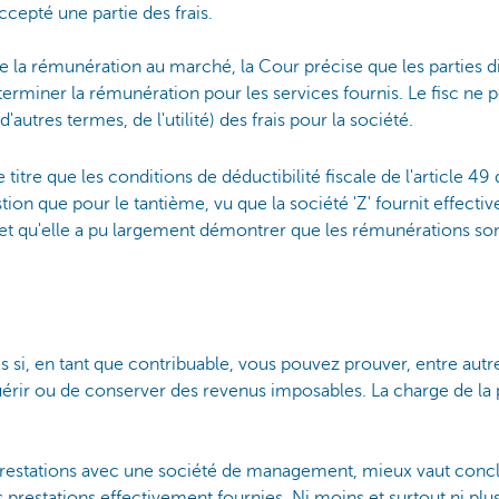
accepté une partie des frais.
e la rémunération au marché, la Cour précise que les parties d
terminer la rémunération pour les services fournis. Le fisc ne 
d'autres termes, de l'utilité) des frais pour la société.
 titre que les conditions de déductibilité fiscale de l'article 4
stion que pour le tantième, vu que la société 'Z' fournit effecti
 et qu'elle a pu largement démontrer que les rémunérations s
s si, en tant que contribuable, vous pouvez prouver, entre autres
uérir ou de conserver des revenus imposables. La charge de l
prestations avec une société de management, mieux vaut concl
s prestations effectivement fournies. Ni moins et surtout ni plus