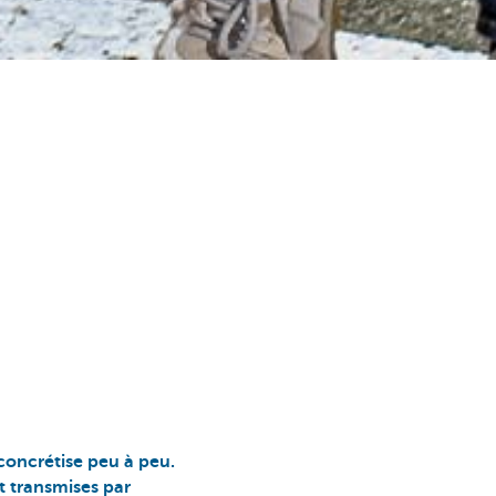
 concrétise peu à peu.
t transmises par