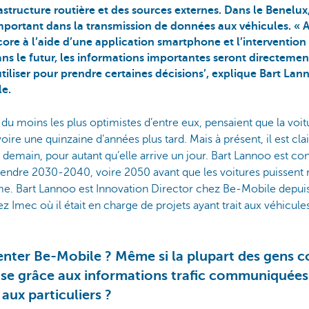
frastructure routière et des sources externes. Dans le Benelux,
mportant dans la transmission de données aux véhicules. « 
ncore à l’aide d’une application smartphone et l’interventio
ans le futur, les informations importantes seront directemen
utiliser pour prendre certaines décisions’, explique Bart La
le.
ts, du moins les plus optimistes d’entre eux, pensaient que la vo
oire une quinzaine d’années plus tard. Mais à présent, il est clai
 demain, pour autant qu’elle arrive un jour. Bart Lannoo est conf
 attendre 2030-2040, voire 2050 avant que les voitures puissent
 Bart Lannoo est Innovation Director chez Be-Mobile depuis 
hez Imec où il était en charge de projets ayant trait aux véhicul
nter Be-Mobile ? Même si la plupart des gens c
rise grâce aux informations trafic communiquées
 aux particuliers ?