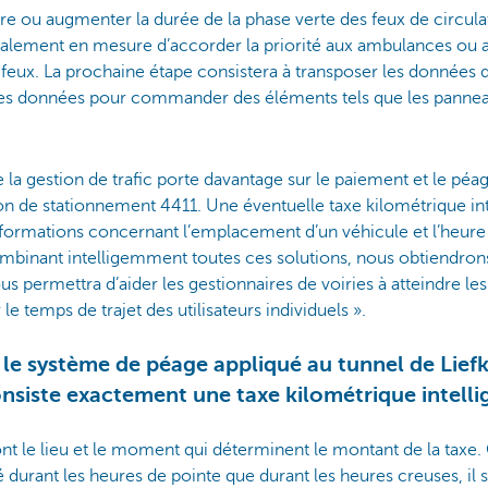
ire ou augmenter la durée de la phase verte des feux de circulati
alement en mesure d’accorder la priorité aux ambulances ou a
ux. La prochaine étape consistera à transposer les données de
r ces données pour commander des éléments tels que les panne
 la gestion de trafic porte davantage sur le paiement et le pé
on de stationnement 4411. Une éventuelle taxe kilométrique int
nformations concernant l’emplacement d’un véhicule et l’heure à
ombinant intelligemment toutes ces solutions, nous obtiendro
s permettra d’aider les gestionnaires de voiries à atteindre les 
 le temps de trajet des utilisateurs individuels ».
le système de péage appliqué au tunnel de Lie
nsiste exactement une taxe kilométrique intelli
ont le lieu et le moment qui déterminent le montant de la taxe
 durant les heures de pointe que durant les heures creuses, il