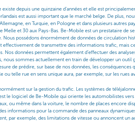
 existe depuis une quinzaine d’années et elle est principalemen
landais est aussi important que le marché belge. De plus, nou
llemagne, en Turquie, en Pologne et dans plusieurs autres pays
 de Melle et 30 aux Pays-Bas. Be-Mobile est un prestataire de 
nte. Nous possédons énormément de données de circulation his
t effectivement de transmettre des informations trafic, mais ce
. Nos données permettent également d’effectuer des analyses 
us, nous sommes actuellement en train de développer un outil 
sure de prédire, sur base de nos données, les conséquences q
e ou telle rue en sens unique aura, par exemple, sur les rues a
énormément sur la gestion du trafic. Les systèmes de téléjalon
st le logiciel de Be-Mobile qui oriente les automobilistes vers 
eaux, ou même dans la voiture, le nombre de places encore dis
des informations pour la commande des panneaux dynamiques q
uent, par exemple, des limitations de vitesse ou annoncent un 