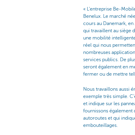
« L’entreprise Be-Mobile
Benelux. Le marché néer
cours au Danemark, en A
qui travaillent au siège
une mobilité intellige
réel qui nous permetten
nombreuses applications
services publics. De pl
seront également en me
fermer ou de mettre tell
Nous travaillons aussi 
exemple très simple. C’e
et indique sur les pann
fournissons également 
autoroutes et qui indiq
embouteillages.