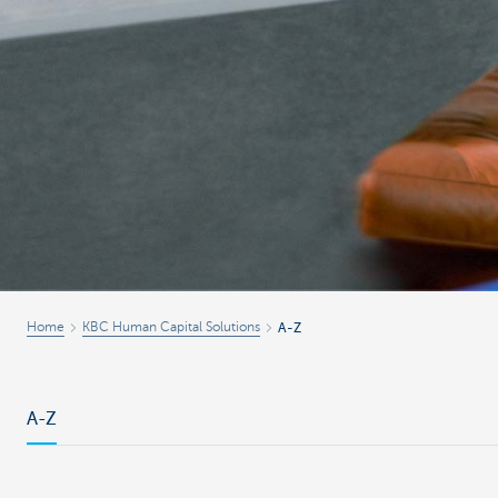
Corporate
Home
KBC Human Capital Solutions
A-Z
A-Z