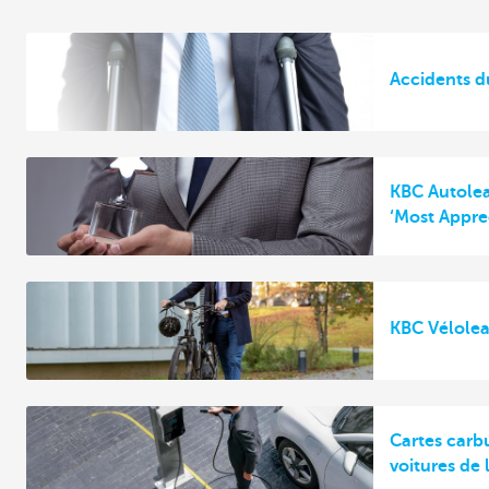
Accidents du
KBC Autolea
‘Most Appre
KBC Vélole
Cartes carb
voitures de 