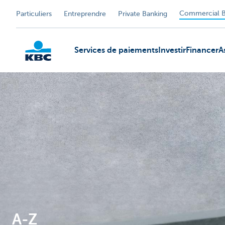
Commercial B
Particuliers
Entreprendre
Private Banking
Services de paiements
Investir
Financer
A
KBC
A-Z