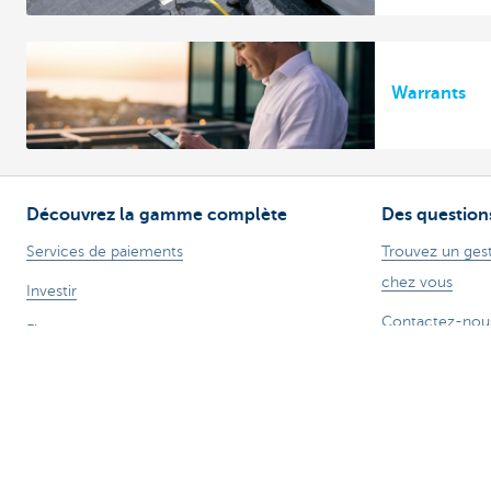
Warrants
Découvrez la gamme complète
Des question
Services de paiements
Trouvez un gest
chez vous
Investir
Contactez-nou
Financer
Une plainte ou 
Assurer
Personnel
Mobilité