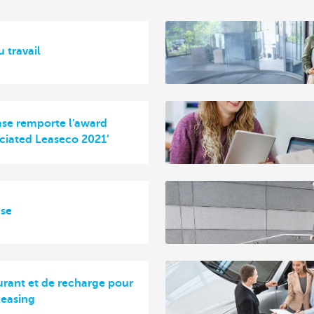
 travail
se remporte l'award
ciated Leaseco 2021’
ase
urant et de recharge pour
leasing