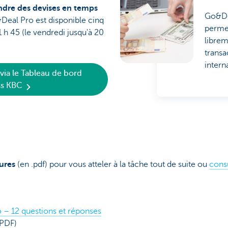
ndre des devises en temps
Go&Dea
eal Pro est disponible cinq
permet
 h 45 (le vendredi jusqu'à 20
librem
transa
intern
 via le Tableau de bord
ss KBC
ures
(en .pdf) pour vous atteler à la tâche tout de suite ou
consu
 – 12 questions et réponses
PDF)