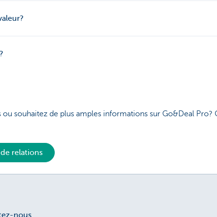
valeur?
?
s ou souhaitez de plus amples informations sur Go&Deal Pro?
de relations
tez-nous.