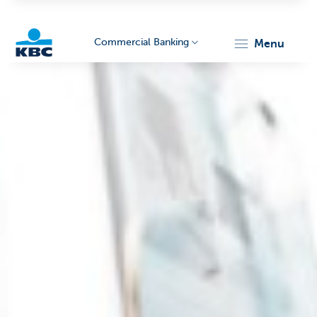
Commercial Banking
menu
KBC
Corporate