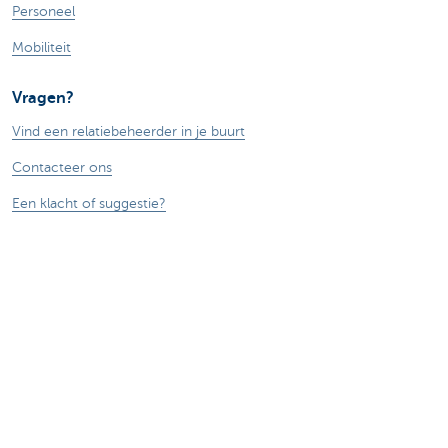
Personeel
Mobiliteit
Vragen?
Vind een relatiebeheerder in je buurt
Contacteer ons
Een klacht of suggestie?
Over ons
Commercial Banking
De KBC-groep
KBC Trakteert
Persberichten
Sponsoring