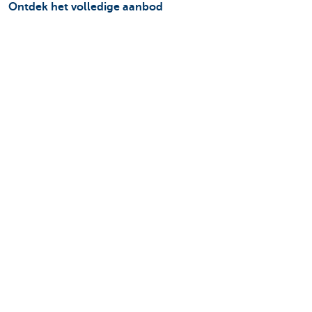
Ontdek het volledige aanbod
Betalingsverkeer
Investeren
Financieren
Verzekeren
Personeel
Mobiliteit
Vragen?
Vind een relatiebeheerder in je buurt
Contacteer ons
Een klacht of suggestie?
Over ons