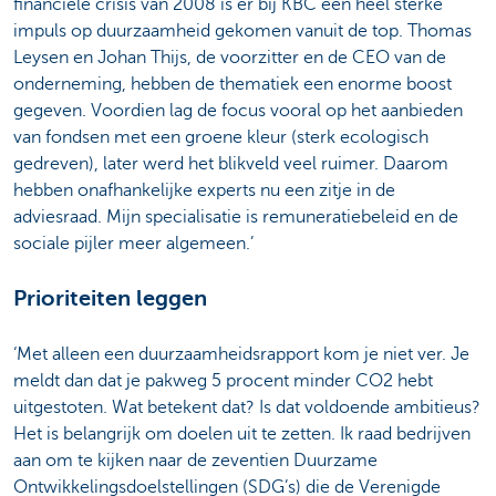
financiële crisis van 2008 is er bij KBC een heel sterke
impuls op duurzaamheid gekomen vanuit de top. Thomas
Leysen en Johan Thijs, de voorzitter en de CEO van de
onderneming, hebben de thematiek een enorme boost
gegeven. Voordien lag de focus vooral op het aanbieden
van fondsen met een groene kleur (sterk ecologisch
gedreven), later werd het blikveld veel ruimer. Daarom
hebben onafhankelijke experts nu een zitje in de
adviesraad. Mijn specialisatie is remuneratiebeleid en de
sociale pijler meer algemeen.’
Prioriteiten leggen
‘Met alleen een duurzaamheidsrapport kom je niet ver. Je
meldt dan dat je pakweg 5 procent minder CO2 hebt
uitgestoten. Wat betekent dat? Is dat voldoende ambitieus?
Het is belangrijk om doelen uit te zetten. Ik raad bedrijven
aan om te kijken naar de zeventien Duurzame
Ontwikkelingsdoelstellingen (SDG’s) die de Verenigde