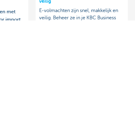
veilig
E-volmachten zijn snel, makkelijk en
ken met
veilig. Beheer ze in je KBC Business
or import
Dashboard