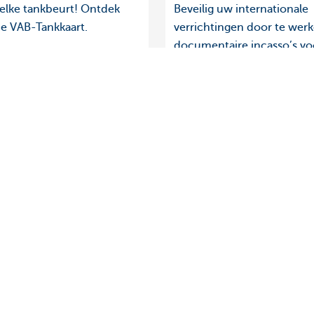
 elke tankbeurt! Ontdek
Beveilig uw internationale
de VAB-Tankkaart.
verrichtingen door te wer
documentaire incasso’s vo
en export.
Over ons
ebeheerder in je buurt
Commercial Banking
De KBC-groep