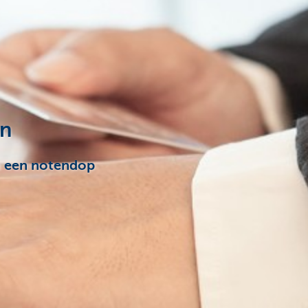
en
in een notendop