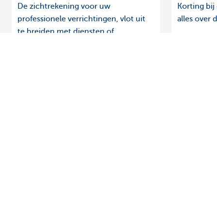
De zichtrekening voor uw
Korting bij
professionele verrichtingen, vlot uit
alles over 
te breiden met diensten of
producten volgens uw behoeften.
Ontdek het volledige aanbod
Vragen?
Betalingsverkeer
Vind een relati
Investeren
Contacteer ons