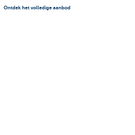
Ontdek het volledige aanbod
Betalingsverkeer
Investeren
Financieren
Verzekeren
Personeel
Mobiliteit
Vragen?
Vind een relatiebeheerder in je buurt
Contacteer ons
Een klacht of suggestie?
Over ons