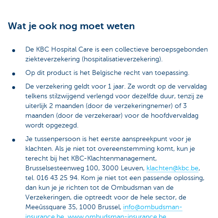
Wat je ook nog moet weten
De KBC Hospital Care is een collectieve beroepsgebonden
ziekteverzekering (hospitalisatieverzekering).
Op dit product is het Belgische recht van toepassing.
De verzekering geldt voor 1 jaar. Ze wordt op de vervaldag
telkens stilzwijgend verlengd voor dezelfde duur, tenzij ze
uiterlijk 2 maanden (door de verzekeringnemer) of 3
maanden (door de verzekeraar) voor de hoofdvervaldag
wordt opgezegd.
Je tussenpersoon is het eerste aanspreekpunt voor je
klachten. Als je niet tot overeenstemming komt, kun je
terecht bij het KBC-Klachtenmanagement,
Brusselsesteenweg 100, 3000 Leuven,
klachten@kbc.be
,
tel. 016 43 25 94. Kom je niet tot een passende oplossing,
dan kun je je richten tot de Ombudsman van de
Verzekeringen, die optreedt voor de hele sector, de
Meeûssquare 35, 1000 Brussel,
info@ombudsman-
insurance.be
,
www.ombudsman-insurance.be
.