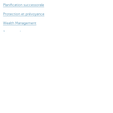
Planification successorale
Protection et prévoyance
Wealth Management
À propos de nous
Actualité
Des questions ? N'hésitez pas à nous contacter !
KBC près de chez vous
Prendre rendez-vous
Prenez contact
Card Stop 078 170 170
Attention, emprunter de l'argent coûte aussi