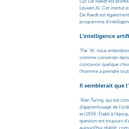
Luc De Raedt est profe
Leuven.AI. Cet institut 
De Raedt est également p
programme d'intelligence
L'intelligence art
“Par ‘IA’, nous entendo
comme converser dans u
concevoir quelque chose, 
l’homme à prendre toute
Il semblerait que 
“Alan Turing, qui est co
d'apprentissage de l’ord
en 1956. Établi à l'époq
question est toujours d'
aujourd'hui réalité, co