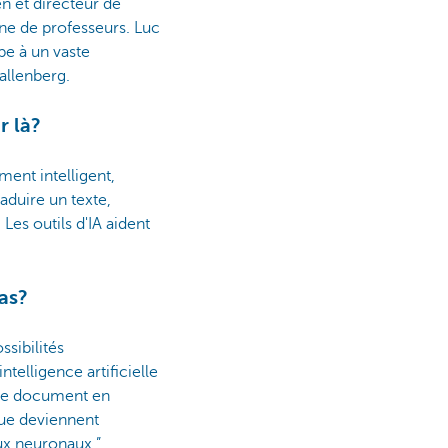
n et directeur de
ine de professeurs. Luc
pe à un vaste
allenberg.
r là?
ent intelligent,
duire un texte,
Les outils d'IA aident
cas?
ssibilités
telligence artificielle
, le document en
que deviennent
aux neuronaux.”