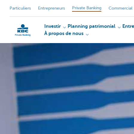
Private Banking
Particuliers
Entrepreneurs
Commercial 
Investir
Planning patrimonial
Entr
À propos de nous
Particulieren