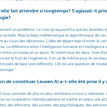
-elle fait attendre si longtemps? S'agissait-il pr
ogie?
inement un problème, ce n'est qu’aujourd’hui que les données e
de échelle. Mais la base mathématique et algorithmique de ces 
t au cours des décennies. L'idée de départ était d'imiter le c
. La différence entre l'intelligence humaine et l'intelligence ar
n entre un oiseau et un avion. Ils volent tous les deux, mais d'
utre est le fruit de l'ingénierie. Il en va de même pour le cerveau 
rincipes de base sont différents. L'IA est une question de modu
iologie.”
n de constituer Leuven.AI a-t-elle été prise il y 
 et nous sommes de plus en plus nombreux à nous y intéresser. Au
er la coopération interdisciplinaire et mettre en place une ac
s, des éthiciens, des juristes, des psychologues, des astronom