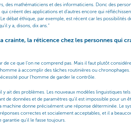
s, des mathématiciens et des informaticiens. Donc des person
 qui créent des applications et d'autres encore qui réfléchissent 
e débat éthique, par exemple, est récent car les possibilités d
u'il y a, disons, dix ans.”
crainte, la réticence chez les personnes qui cra
r de ce que l'on ne comprend pas. Mais il faut plutôt considé
 l’homme à accomplir des tâches routinières ou chronophages.
 nécessité pour l'homme de garder le contrôle.
l y ait des problèmes. Les nouveaux modèles linguistiques tel
tant de données et de paramètres qu'il est impossible pour un 
a machine donne précisément une réponse déterminée. Le sy
éponses correctes et socialement acceptables, et il a beauco
e garantie qu'il le fasse toujours.