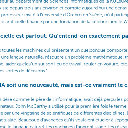
sseur au département de Sciences informatiques de la KULeuve
existe depuis trois ans environ et compte aujourd'hui une centa
rofesseur invité à l'université d'Örebro en Suède, où il partici
 artificielle financé par une fondation de la célèbre famille W
ificielle est partout. Qu’entend-on exactement pa
ns toutes les machines qui présentent un quelconque comportem
ne langue naturelle, résoudre un problème mathématique, tra
aider quelqu'un sur son lieu de travail, rouler en voiture, etc. 
s sortes de décisions.”
l'IA soit une nouveauté, mais est-ce vraiment le 
nsidéré comme le père de l'informatique, avait déjà perçu les po
inateur. John McCarthy a utilisé pour la première fois le terme in
ue par une vingtaine de scientifiques de différentes disciplines
actualité. Beaucoup d’avancées qu'ils voulaient étudier à l'épo
mme le langage naturel, les machines d'apprentissage, les rése