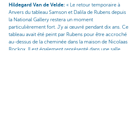
Hildegard Van de Velde:
« Le retour temporaire à
Anvers du tableau Samson et Dalila de Rubens depuis
la National Gallery restera un moment
particulièrement fort. J’y ai œuvré pendant dix ans. Ce
tableau avait été peint par Rubens pour être accroché
au-dessus de la cheminée dans la maison de Nicolaas
Rockox. Il est également représenté dans une salle
d’art que Rockox a fait peindre et figure dans
l’inventaire de sa succession. Après sa mort, le tableau
a été vendu au profit des pauvres. En 1980, il
appartenait encore à une famille allemande noble,
mais ruinée, et à l’époque la banque n’avait pas pu
l’acheter. En 2007, à l’occasion du 30e anniversaire de
la Maison Rockox, le tableau est enfin « revenu à la
maison », après plusieurs siècles. Après des
négociations interminables, j’ai enfin réussi à le
récupérer et cela m’a procuré un formidable
sentiment de satisfaction. »