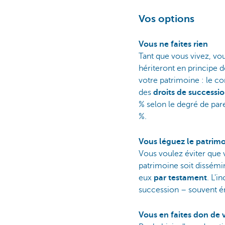
Vos options
Vous ne faites rien
Tant que vous vivez, vou
hériteront en principe de
votre patrimoine : le co
des
droits de successi
% selon le degré de pare
%.
Vous léguez le patrimo
Vous voulez éviter que 
patrimoine soit dissémin
eux
par testament
. L'i
succession – souvent é
Vous en faites don de v