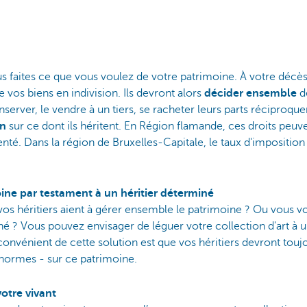
s faites ce que vous voulez de votre patrimoine. À votre décès,
 vos biens en indivision. Ils devront alors
décider ensemble
de
nserver, le vendre à un tiers, se racheter leurs parts réciproqu
on
sur ce dont ils héritent. En Région flamande, ces droits peuve
nté. Dans la région de Bruxelles-Capitale, le taux d'imposition
ine par testament à un héritier déterminé
vos héritiers aient à gérer ensemble le patrimoine ? Ou vous vo
é ? Vous pouvez envisager de léguer votre collection d'art à un
nconvénient de cette solution est que vos héritiers devront touj
normes - sur ce patrimoine.
otre vivant