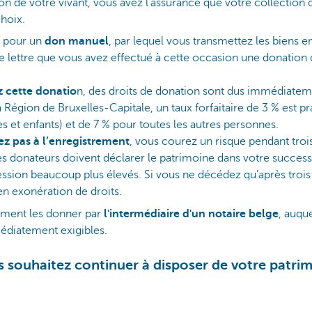
ion de votre vivant, vous avez l’assurance que votre collection 
choix.
 pour un
don manuel
, par lequel vous transmettez les biens e
 lettre que vous avez effectué à cette occasion une donation 
z cette donatio
n, des droits de donation sont dus immédiatem
 Région de Bruxelles-Capitale, un taux forfaitaire de 3 % est pr
es et enfants) et de 7 % pour toutes les autres personnes.
ez pas à l’enregistrement
, vous courez un risque pendant troi
es donateurs doivent déclarer le patrimoine dans votre success
ession beaucoup plus élevés. Si vous ne décédez qu’après trois 
en exonération de droits.
ment les donner par
l'intermédiaire d'un notaire belge
, auqu
édiatement exigibles.
us souhaitez continuer à disposer de votre patri