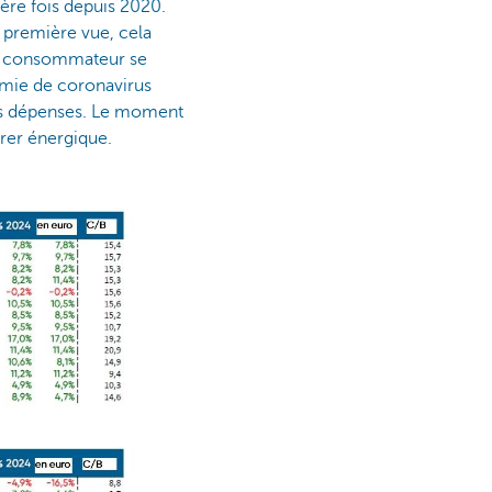
ère fois depuis 2020.
à première vue, cela
 le consommateur se
émie de coronavirus
tes dépenses. Le moment
rer énergique.