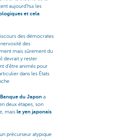
tent aujourd'hui les
ologiques et cela
 discours des démocrates
 nervosité des
tement mais sûrement du
 devrait y rester
nt d’être animés pour
ticulier dans les États
anche
 Banque du Japon
a
 en deux étapes, son
le, mais
le yen japonais
t un précurseur atypique