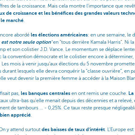
chiffres de la croissance. Mais cela montre l'importance que revê
aux de croissance et les bénéfices des grandes valeurs techn
ur le marché
.
 encore abordé
les élections américaines
: en une semaine, le
 est notre seule option'
en "tous derrière Kamala Harris". Ni la
ump et son colistier J.D. Vance. Le momentum se déplace len
la convention démocrate et le colistier encore à déterminer, il
 Les mois à venir jusqu’aux élections du 5 novembre promette
durant lesquels elle devra conquérir la "classe ouvrière", en par
i elle veut devenir la première femme à accéder à la Maison Bl
isait pas,
les banques centrales
en ont remis une couche.
La
e taux ultra-bas qu'elle menait depuis des décennies et a relevé,
ement de tambours ... - 0,25%. Ce taux reste presque négligeab
 bien apprécié
.
n y attend surtout
des baisses de taux d'intérêt
. L'Europe es