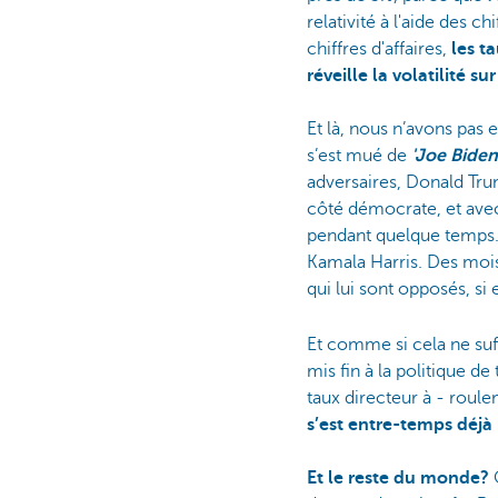
relativité à l'aide des 
chiffres d'affaires,
les t
réveille la volatilité s
Et là, nous n’avons pas
s’est mué de
'Joe Biden
adversaires, Donald Tr
côté démocrate, et avec 
pendant quelque temps.
Kamala Harris. Des mois 
qui lui sont opposés, s
Et comme si cela ne suff
mis fin à la politique d
taux directeur à - roul
s’est entre-temps déjà
Et le reste du monde?
O