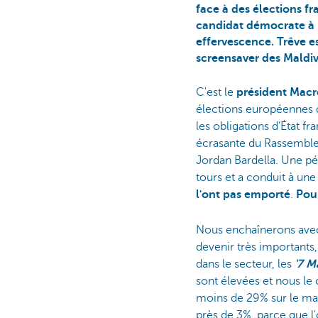
face à des élections f
candidat démocrate à l
effervescence. Trêve es
screensaver des Maldive
C'est le
président Mac
élections européennes de
les obligations d’État f
écrasante du Rassemble
Jordan Bardella. Une pé
tours et a conduit à une
l'ont pas emporté
.
Pou
Nous enchaînerons avec 
devenir très importants
dans le secteur, les
'7 M
sont élevées et nous le
moins de 29% sur le marc
près de 3%, parce que l'