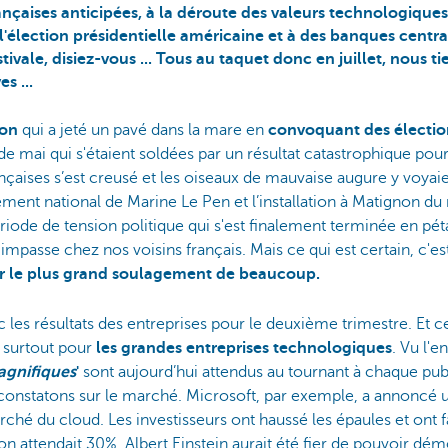
rançaises anticipées, à la déroute des valeurs technologique
'élection présidentielle américaine et à des banques centra
tivale, disiez-vous ... Tous au taquet donc en juillet, nous t
s ...
ron
qui a jeté un pavé dans la mare en
convoquant des électio
 mai qui s'étaient soldées par un résultat catastrophique pour 
rançaises s’est creusé et les oiseaux de mauvaise augure y voyaie
ment national de Marine Le Pen et l’installation à Matignon 
riode de tension politique qui s'est finalement terminée en pé
 impasse chez nos voisins français. Mais ce qui est certain, c'e
r le plus grand soulagement de beaucoup.
les résultats des entreprises pour le deuxième trimestre. Et ce
, surtout pour
les grandes entreprises technologiques
. Vu l'e
agnifiques
'
sont aujourd’hui attendus au tournant à chaque publ
 constatons sur le marché. Microsoft, par exemple, a annoncé 
hé du cloud. Les investisseurs ont haussé les épaules et ont fa
on attendait 30%. Albert Einstein aurait été fier de pouvoir démo