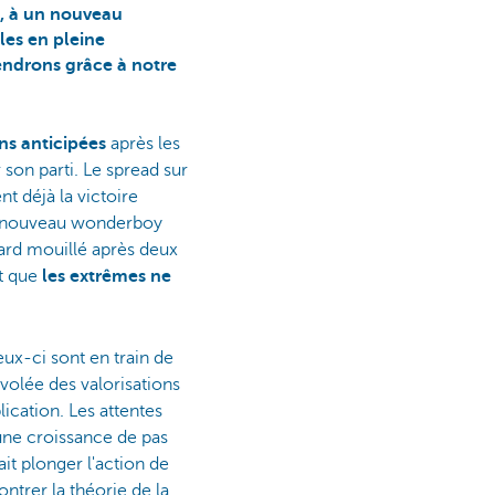
s, à un nouveau
les en pleine
iendrons grâce à notre
ns anticipées
après les
son parti. Le spread sur
nt déjà la victoire
du nouveau wonderboy
tard mouillé après deux
st que
les extrêmes ne
ux-ci sont en train de
nvolée des valorisations
ication. Les attentes
une croissance de pas
it plonger l'action de
ntrer la théorie de la