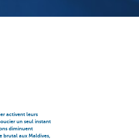
ier activent leurs
soucier un seul instant
tions diminuent
e brutal aux Maldives,