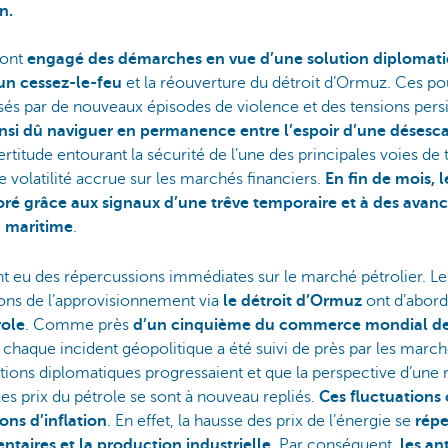
n.
ont
engagé des démarches en vue d’une solution diplomat
un cessez-le-feu
et la réouverture du détroit d’Ormuz. Ces po
sés par de nouveaux épisodes de violence et des tensions persi
ainsi dû naviguer en permanence entre l’espoir d’une désesc
ertitude entourant la sécurité de l’une des principales voies de
 volatilité accrue sur les marchés financiers.
En fin de mois,
ré grâce aux signaux d’une trêve temporaire et à des avanc
c maritime
.
eu des répercussions immédiates sur le marché pétrolier. Les 
ions de l’approvisionnement via
le détroit d’Ormuz
ont d’abor
role
. Comme près
d’un cinquième du commerce mondial de p
 chaque incident géopolitique a été suivi de près par les march
ions diplomatiques progressaient et que la perspective d’une 
les prix du pétrole se sont à nouveau repliés.
Ces fluctuations
ions d’inflation
. En effet, la hausse des prix de l’énergie se
répe
entaires et la production industrielle
. Par conséquent,
les an