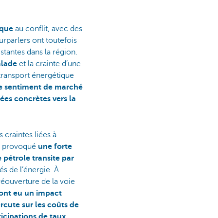
ique
au conflit, avec des
urparlers ont toutefois
stantes dans la région.
alade
et la crainte d’une
 transport énergétique
 le sentiment de marché
ées concrètes vers la
craintes liées à
d provoqué
une forte
étrole transite par
és de l’énergie. À
réouverture de la voie
 ont eu un impact
rcute sur les coûts de
ticipations de taux