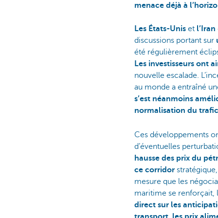
menace déjà à l’horizo
Les États-Unis
et
l’Iran
discussions portant sur
été régulièrement éclip
Les investisseurs ont 
nouvelle escalade. L’inc
au monde a entraîné une
s’est néanmoins amélio
normalisation du trafi
Ces développements ont 
d’éventuelles perturbat
hausse des prix du pét
ce corridor
stratégique,
mesure que les négociat
maritime se renforçait, 
direct sur les anticipat
transport
,
les prix alim