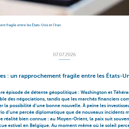
fragile entre les États-Unis et l’Iran.
07.07.2026
 : un rapprochement fragile entre les États-Unis
are épisode de détente géopolitique : Washington et Téhér
ble des négociations, tandis que les marchés financiers co
r la possibilité d’une bonne nouvelle. À peine les investisseu
ario d’une percée diplomatique que de nouveaux incidents mi
 réalité bien connue : au Moyen-Orient, la paix suit souvent
cue estival en Belgique. Au moment même où le soleil perc