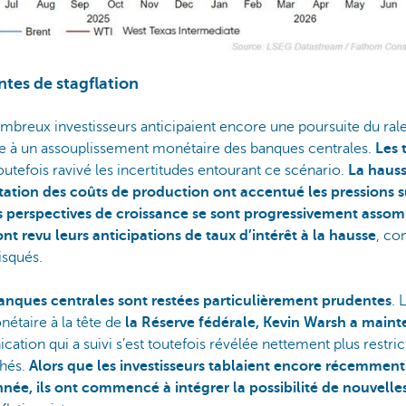
tes de stagflation
mbreux investisseurs anticipaient encore une poursuite du ral
voie à un assouplissement monétaire des banques centrales.
Les 
outefois ravivé les incertitudes entourant ce scénario.
La hauss
ation des coûts de production ont accentué les pressions sur
s perspectives de croissance se sont progressivement assom
nt revu leurs anticipations de taux d’intérêt à la hausse
, co
isqués.
banques centrales sont restées particulièrement prudentes
. 
étaire à la tête de
la Réserve fédérale, Kevin Warsh a mainte
ation qui a suivi s’est toutefois révélée nettement plus restrict
chés.
Alors que les investisseurs tablaient encore récemment 
nnée, ils ont commencé à intégrer la possibilité de nouvelle