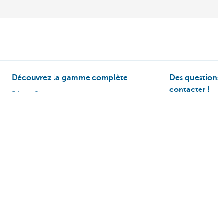
Découvrez la gamme complète
Des questions
contacter !
Private Plan
KBC près de ch
Gestion de portefeuille
Prendre rendez
Planification successorale
Prenez contact
Protection et prévoyance
Card Stop 078 
Wealth Management
À propos de nous
Actualité