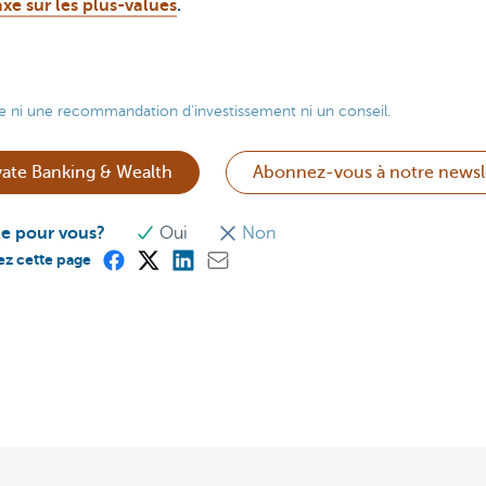
axe sur les plus-values
.
e ni une recommandation d'investissement ni un conseil.
ate Banking & Wealth
Abonnez-vous à notre newsl
le pour vous?
Oui
Non
ez cette page