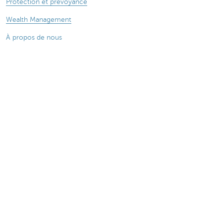
Protection et prévoyance
Wealth Management
À propos de nous
Actualité
Des questions ? N'hésitez pas à nous contacter !
KBC près de chez vous
Prendre rendez-vous
Prenez contact
Card Stop 078 170 170
Attention, emprunter de l'argent coûte aussi
de l'argent.