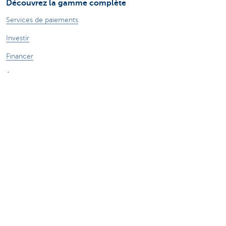
Découvrez la gamme complète
Services de paiements
Investir
Financer
Assurer
Personnel
Mobilité
Des questions?
Trouvez un gestionnaire de relations près de chez vous
Contactez-nous
Une plainte ou des suggestions?
À propos de nous