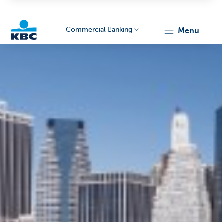
Commercial Banking
menu
KBC
Corporate