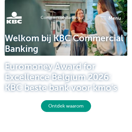
Commercial Banking
menu
KBC
Welkom bij KBC Commercial
Banking
Euromoney Award for
Excellence Belgium 2026:
Corporate
KBC beste bank voor kmo's
Ontdek waarom