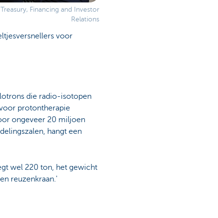
reasury, Financing and Investor
Relations
eltjesversnellers voor
lotrons die radio-isotopen
 voor protontherapie
oor ongeveer 20 miljoen
delingszalen, hangt een
egt wel 220 ton, het gewicht
 een reuzenkraan.'