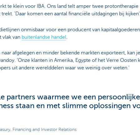
rkt te klein voor IBA. Ons land telt amper twee protontherapie
 trekt. 'Daar komen een aantal financiële uitdagingen bij kijken
edietlijnen onmisbaar voor een producent van kapitaalgoederen
t vlak van
buitenlandse handel
.
n naar afgelegen en minder bekende markten exporteert, kan je
t Dandoy. 'Onze klanten in Amerika, Egypte of het Verre Oosten 
ers uit andere werelddelen waar we weinig over weten.'
ële partners waarmee we een persoonlijke
siness staan en met slimme oplossingen 
sury, Financing and Investor Relations