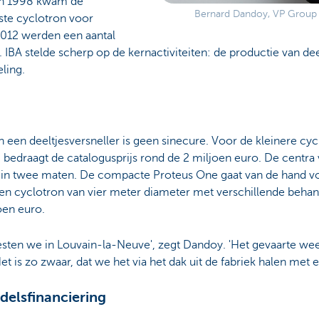
In 1998 kwam de
Bernard Dandoy, VP Group T
ste cyclotron voor
 2012 werden een aantal
. IBA stelde scherp op de kernactiviteiten: de productie van de
ling.
 een deeltjesversneller is geen sinecure. Voor de kleinere cyc
bedraagt de catalogusprijs rond de 2 miljoen euro. De centra
in twee maten. De compacte Proteus One gaat van de hand v
een cyclotron van vier meter diameter met verschillende behan
oen euro.
testen we in Louvain-la-Neuve', zegt Dandoy. 'Het gevaarte we
Het is zo zwaar, dat we het via het dak uit de fabriek halen met
delsfinanciering