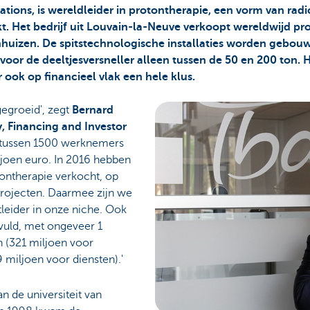
ations, is wereldleider in protontherapie, een vorm van radi
t. Het bedrijf uit Louvain-la-Neuve verkoopt wereldwijd p
enhuizen. De spitstechnologische installaties worden gebo
oor de deeltjesversneller alleen tussen de 50 en 200 ton. H
r ook op financieel vlak een hele klus.
 gegroeid', zegt
Bernard
, Financing and Investor
t intussen 1500 werknemers
joen euro. In 2016 hebben
ontherapie verkocht, op
projecten. Daarmee zijn we
leider in onze niche. Ook
evuld, met ongeveer 1
n (321 miljoen voor
 miljoen voor diensten).'
an de universiteit van