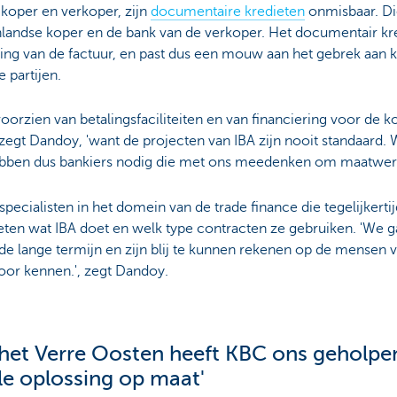
koper en verkoper, zijn
documentaire kredieten
onmisbaar. Di
nlandse koper en de bank van de verkoper. Het documentair kre
ing van de factuur, en past dus een mouw aan het gebrek aan k
 partijen.
oorzien van betalingsfaciliteiten en van financiering voor de ko
egt Dandoy, 'want de projecten van IBA zijn nooit standaard.
ebben dus bankiers nodig die met ons meedenken om maatwerk 
pecialisten in het domein van de trade finance die tegelijkert
ten wat IBA doet en welk type contracten ze gebruiken. 'We 
de lange termijn en zijn blij te kunnen rekenen op de mensen
oor kennen.', zegt Dandoy.
t het Verre Oosten heeft KBC ons geholp
le oplossing op maat'