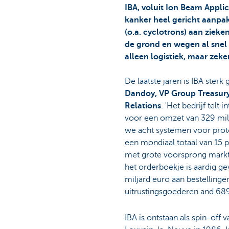
IBA, voluit Ion Beam Applic
kanker heel gericht aanpak
(o.a. cyclotrons) aan ziek
de grond en wegen al snel v
alleen logistiek, maar zeke
De laatste jaren is IBA sterk
Dandoy, VP Group Treasury
Relations
. 'Het bedrijf tel
voor een omzet van 329 mil
we acht systemen voor prot
een mondiaal totaal van 15 
met grote voorsprong markt
het orderboekje is aardig g
miljard euro aan bestellinge
uitrustingsgoederen and 689
IBA is ontstaan als spin-off v