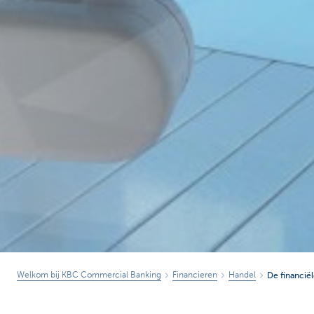
Welkom bij KBC Commercial Banking
Financieren
Handel
De financië