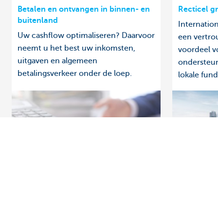
Betalen en ontvangen in binnen- en
Recticel gr
buitenland
Internatio
Uw cashflow optimaliseren? Daarvoor
een vertro
neemt u het best uw inkomsten,
voordeel v
uitgaven en algemeen
ondersteun
betalingsverkeer onder de loep.
lokale fund
Ontdek het volledige aanbod
Vragen?