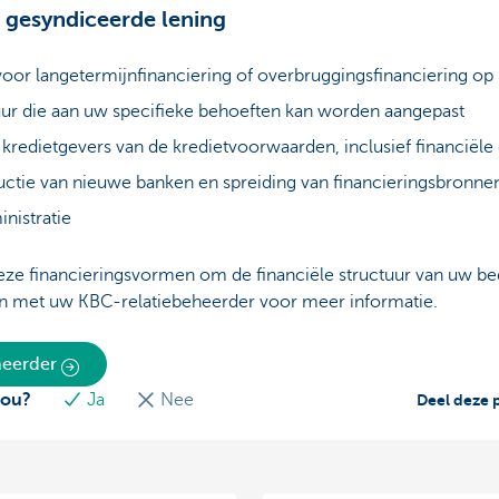
 gesyndiceerde lening
voor langetermijnfinanciering of overbruggingsfinanciering op 
tuur die aan uw specifieke behoeften kan worden aangepast
 kredietgevers van de kredietvoorwaarden, inclusief financiël
ductie van nieuwe banken en spreiding van financieringsbronne
nistratie
eze financieringsvormen om de financiële structuur van uw bedr
n met uw KBC-relatiebeheerder voor meer informatie.
eheerder
jou?
Ja
Nee
Deel deze 