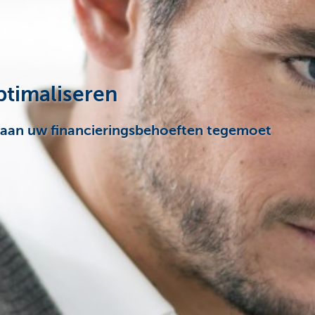
ptimaliseren
 aan uw financieringsbehoeften tegemoet