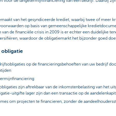
n voor de langetermijnfinanciering van een bedrijf. Daarbij zij
emaakt van het gesyndiceerde krediet, waarbij twee of meer kre
 voorwaarden op basis van gemeenschappelijke kredietdocum
gin van de financiële crisis in 2009 is er echter een duidelijke
ersifiëren, waardoor de obligatiemarkt het bijzonder goed doe
 obligatie
ijfsobligaties op de financieringsbehoeften van uw bedrijf doo
tijden
termijnfinanciering
bligaties zijn aftrekbaar van de inkomstenbelasting van het ui
gatie-uitgifte lager zijn dan een transactie op de aandelenkapi
umes om projecten te financieren, zonder de aandeelhoudersstr