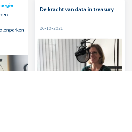
nergie
De kracht van data in treasury
joen
m
26-10-2021
olenparken