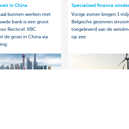
oeit in China
Specialised finance winde
naal kunnen werken met
Vorige zomer kregen 1 mil
uwde bank is een groot
Belgische gezinnen stroo
oor Recticel. KBC
toegeleverd van de windm
t de groei in China via
op zee.
ing.
Over ons