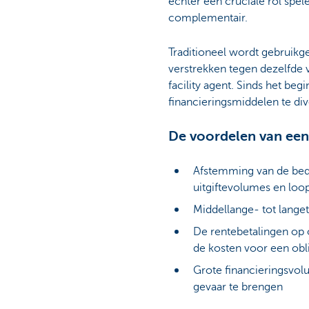
echter een cruciale rol spele
complementair.
Traditioneel wordt gebruikg
verstrekken tegen dezelfde
facility agent. Sinds het be
financieringsmiddelen te div
De voordelen van een
Afstemming van de bedr
uitgiftevolumes en loop
Middellange- tot lange
De rentebetalingen op o
de kosten voor een obli
Grote financieringsvol
gevaar te brengen