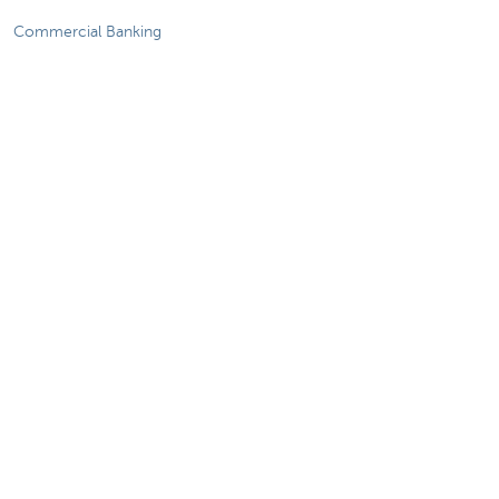
Commercial Banking
De KBC-groep
KBC Trakteert
Persberichten
Sponsoring
Jobs
Duurzaamheid
Sitemap
Juridische Informatie
Over KBC
Jobs