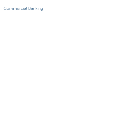
Commercial Banking
De KBC-groep
KBC Trakteert
Persberichten
Sponsoring
Jobs
Duurzaamheid
Sitemap
Juridische Informatie
Over KBC
Jobs