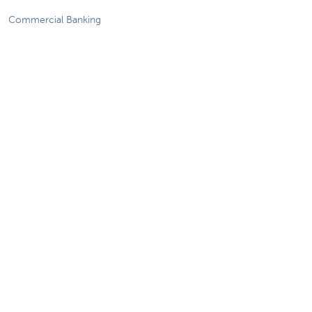
Commercial Banking
De KBC-groep
KBC Trakteert
Persberichten
Sponsoring
Jobs
Duurzaamheid
Sitemap
Juridische Informatie
Over KBC
Jobs