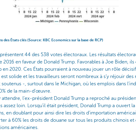
ns des États clés (Source: KBC Economics sur la base de RCP)
présentent 44 des 538 votes électoraux. Les résultats électora
 de 2016 en faveur de Donald Trump. Favorables à Joe Biden, ils 
 en 2020. Ces États pourraient à nouveau jouer un rôle décisif
e est solide et les travailleurs seront nombreux à s’y réjouir de
t soutenus -, surtout dans le Michigan, où les emplois dans l’in
20% de la main-d'œuvre.
s'y attendre, l'ex-président Donald Trump a reproché au présid
pas assez loin. Lorsqu’il était président, Donald Trump a ouvert
ans, en doublant pour ainsi dire les droits d'importation américains
er à 60% les droits de douane sur tous les produits chinois et
ions américaines.