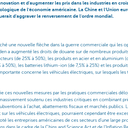
innovation et d'augmenter les prix dans les industries en croi
 écologique de l'économie américaine. La Chine et l'Union e
squerait d'aggraver le renversement de l'ordre mondial.
ché une nouvelle flèche dans la guerre commerciale qui les op
iden a augmenté les droits de douane sur de nombreux produits
cteurs (de 25% à 50%), les produits en acier et en aluminium (
% à 50%), les batteries lithium-ion (de 7,5% à 25%) et les produ
mportante concerne les véhicules électriques, sur lesquels les 
ie ces nouvelles mesures par les pratiques commerciales déloya
 a massivement soutenu ces industries critiques en combinant p
 subventions à l'achat, abattements fiscaux et marchés publics.
t sur les véhicules électriques, pourraient cependant être exces
oté les entreprises américaines de ces secteurs d’une large pr
s dans le cadre de la Chips and Science Act et de l’Inflation R