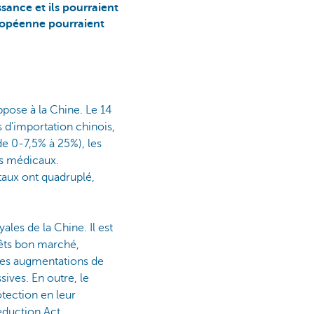
ssance et ils pourraient
uropéenne pourraient
pose à la Chine. Le 14
 d’importation chinois,
de 0-7,5% à 25%), les
its médicaux.
taux ont quadruplé,
les de la Chine. Il est
rêts bon marché,
 Les augmentations de
sives. En outre, le
otection en leur
eduction Act.