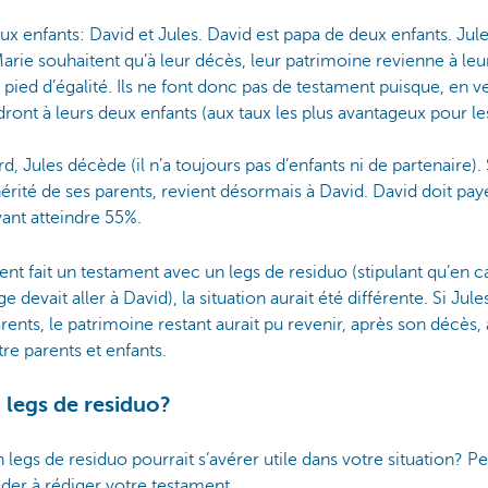
x enfants: David et Jules. David est papa de deux enfants. Jules
arie souhaitent qu’à leur décès, leur patrimoine revienne à leur
un pied d’égalité. Ils ne font donc pas de testament puisque, en v
dront à leurs deux enfants (aux taux les plus avantageux pour les
rd, Jules décède (il n’a toujours pas d’enfants ni de partenaire)
hérité de ses parents, revient désormais à David. David doit pay
ant atteindre 55%.
ent fait un testament avec un legs de residuo (stipulant qu’en c
ge devait aller à David), la situation aurait été différente. Si Jul
arents, le patrimoine restant aurait pu revenir, après son décès,
re parents et enfants.
n legs de residuo?
egs de residuo pourrait s’avérer utile dans votre situation? P
aider à rédiger votre testament.