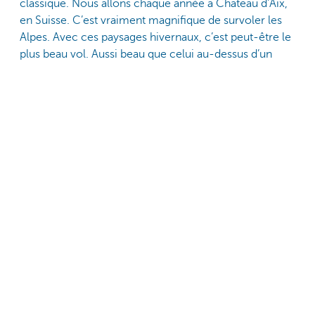
classique. Nous allons chaque année à Château d’Aix,
en Suisse. C’est vraiment magnifique de survoler les
Alpes. Avec ces paysages hivernaux, c’est peut-être le
plus beau vol. Aussi beau que celui au-dessus d’un
parc naturel en Afrique du Sud. Mais nous sommes
aussi toujours présents aux Fêtes de la Paix à Saint-
Nicolas, la première semaine de septembre. J’ai de
très bons souvenirs du championnat belge à Vielsalm:
nous y avons décroché une place sur le podium. Les
Ardennes sont splendides à survoler. Mais les paysages
du Waasland restent pour moi phénoménaux aussi.»
Pour conclure: le vol en montgolfière
garde-t-il un caractère exclusif?
Jolien
: «C’est vraiment accessible à tout le monde, au
sens propre du terme. La nacelle du ballon 12 places
est équipée d’une porte. Même avec une mobilité
réduite, on peut embarquer facilement. Et toute